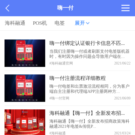
嗨一付
海科融通
POS机
电签
展开
嗨一付绑定认证银行卡信息不匹...
当我们注册嗨一付或者刷新支付电签版机器
时，有时因为操作问题会导致用户端在...
#海科融通官网
2021/06/22
嗨一付注册流程详细教程
嗨一付电签和出票激活流程相同，分为客户
端自主注册和代理端APP注册两种方...
#嗨一付官网
2021/06/09
海科融通【嗨一付】全新发布招...
海科融通【嗨一付】全新发布招商政策海科
融通2021年电签&传统P...
#海科融通
2021/03/24