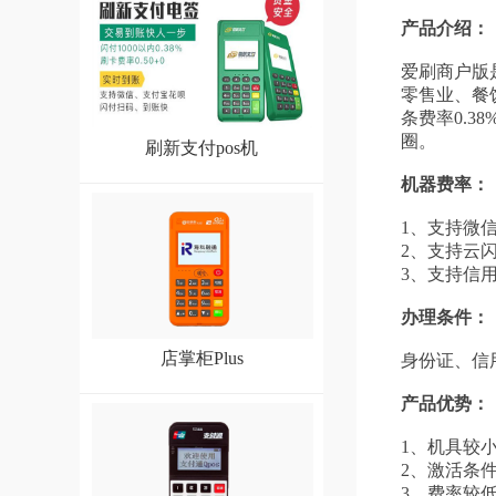
产品介绍：
爱刷商户版
零售业、餐
条费率0.
圈。
刷新支付pos机
机器费率：
1、支持微
2、支持云闪
3、支持信用卡
办理条件：
店掌柜Plus
身份证、信
产品优势：
1、机具较
2、激活条
3、费率较