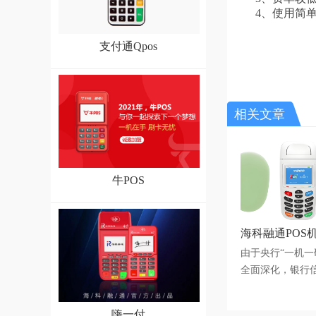
4、使用简
支付通Qpos
相关文章
牛POS
海科融通POS机信
由于央行“一机一
全面深化，银行信用
嗨一付