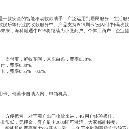
是一款安全的智能移动收款助手，广泛运用到居民服务、生活服
饮娱乐等行业的收款服务中。产品支持POS刷卡/云闪付/扫码收款
38%未来，海科融通牛POS将继续为小微商户、个体工商户、企
信，支付宝，蚂蚁花呗，京东白条，费率0.38%。
付，费率0.38%。
，费率0.55%—0.6%。
用卡、储蓄卡自助入网，申领机具。
小，方便携带，对于商户出门收款来讲，4G用户体验极佳。
件非常低，无押金，客户刷卡2000即可激活，大家都能接受。
低，智能机的费率和大pos基本一致，一年下来秒到费确实节约不