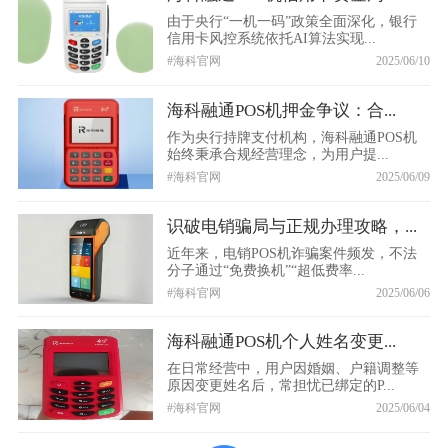
由于央行“一机一码”政策全面深化，银行
信用卡风控系统依托AI算法实现...
#海科官网
2025/06/10
海科融通POS机押金争议：合...
作为央行持牌支付机构，海科融通POS机
始终秉承合规经营理念，为用户提...
#海科官网
2025/06/09
识破电销骗局与正规办理攻略，...
近年来，电销POS机诈骗案件频发，不法
分子通过“免费换机”“超低费率...
#海科官网
2025/06/06
海科融通POS机个人姓名变更...
在日常经营中，用户因婚姻、户籍调整等
原因变更姓名后，常担忧已绑定的P...
#海科官网
2025/06/04