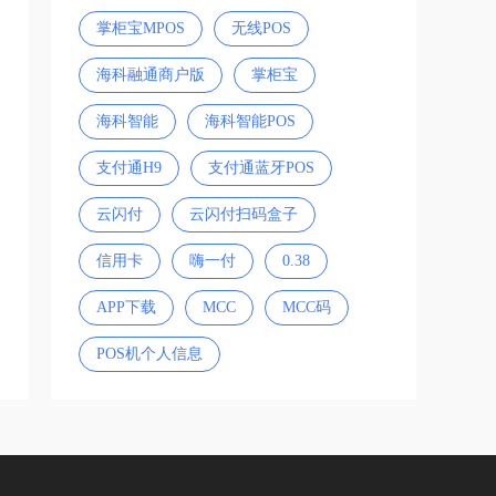
掌柜宝MPOS
无线POS
海科融通商户版
掌柜宝
海科智能
海科智能POS
支付通H9
支付通蓝牙POS
云闪付
云闪付扫码盒子
信用卡
嗨一付
0.38
APP下载
MCC
MCC码
POS机个人信息