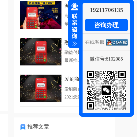
海pos
19211706135
海POS是海科融通2021您
最新推出的4...
咨询办理
在线客服
融益付
融益付是海科融通2021您
微信号:6102085
最新推出的4G...
爱刷商户版
爱刷商户版是海科融通
2021您最新推出的...
推荐文章