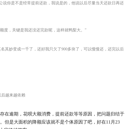
，老公说你是不是经常提前还款，我说是的，他说以后尽量当天还款日再还
接没有额度，关键是我还没还完款呢，这样就鸭梨大。”
莫名其妙变成一千了，还好我只欠了900多块了，可以慢慢还，还完以后
以后越来越依赖
存在逾期，花呗大额消费，提前还款等等原因，把问题归结于
。但是大面积的降额应该就不是个体原因了吧，好在11月23