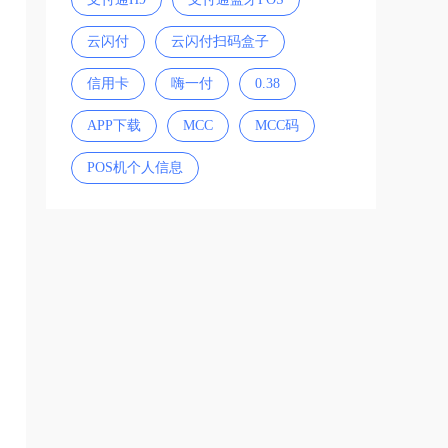
云闪付
云闪付扫码盒子
信用卡
嗨一付
0.38
APP下载
MCC
MCC码
POS机个人信息