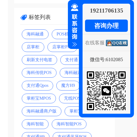
19211706135
标签列表
咨询办理
海科融通
POS机
电签
在线客服
店掌柜
店掌柜Plus
刷新支付
微信号:6102085
刷新支付电签
支付通
海科传统POS
海科融通POS机
支付通Qpos
魔方H9
pos机
掌柜宝MPOS
无线POS
海科融通商户版
掌柜宝
海科智能
海科智能POS
支付通H9
支付通蓝牙POS