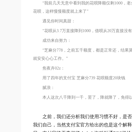
“我前几天无意中看到我的花呗降额仅剩1000
花呗，这样慢慢额度就上来了”
遇见你时间真甜：
“花呗从3.7万直接降到1000，借呗从20万直
成功来自努力：
“芝麻分778，之前五千额度，都是正常还，结果
就安安心心工作。”
焦夜卉02z：
用了四年的支付宝 芝麻分739 花呗额度20块钱
腻浪：
本人这次八千降到一千，罢了，降就降了，免得
之前，我们还分析我们使用习惯不好，是否
我们自己，当然支付宝官方给出的也是这个解释