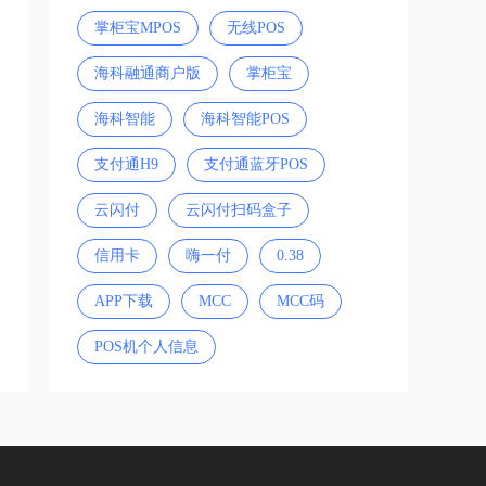
掌柜宝MPOS
无线POS
海科融通商户版
掌柜宝
海科智能
海科智能POS
支付通H9
支付通蓝牙POS
云闪付
云闪付扫码盒子
信用卡
嗨一付
0.38
APP下载
MCC
MCC码
POS机个人信息