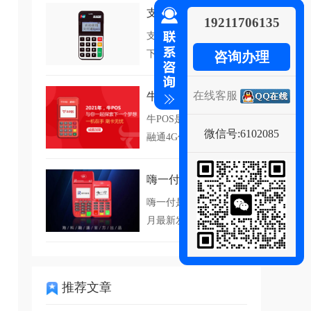
支付通Qpos
19211706135
支付通Qpos是海科融通旗
下一款手机PO...
咨询办理
在线客服
牛POS
牛POS是一款安全的海科
微信号:6102085
融通4G信号电签...
嗨一付
嗨一付是海科融通2021年4
月最新发布的...
推荐文章