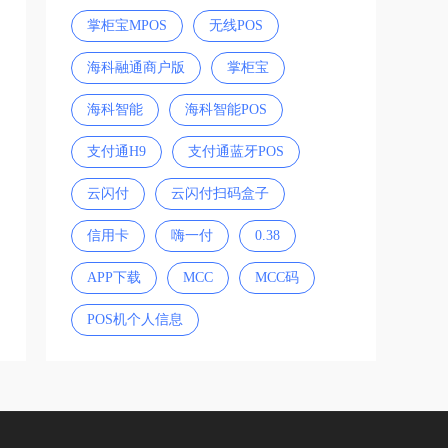
掌柜宝MPOS
无线POS
海科融通商户版
掌柜宝
海科智能
海科智能POS
支付通H9
支付通蓝牙POS
云闪付
云闪付扫码盒子
信用卡
嗨一付
0.38
APP下载
MCC
MCC码
POS机个人信息