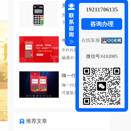
支付通Qpos
19211706135
支付通Qpos是海科融通旗
下一款手机PO...
咨询办理
在线客服
牛POS
牛POS是一款安全的海科
微信号:6102085
融通4G信号电签...
嗨一付
嗨一付是海科融通2021年4
月最新发布的...
推荐文章