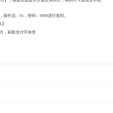
东闪付】，根据页面提示开通京东闪付，将闪付卡添加至手机
操作员：01，密码：0000进行签到。
认】
上方，刷新支付字体旁