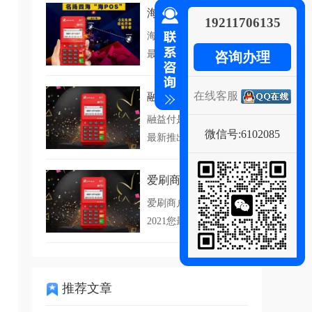
海pos
19211706135
海POS是海科融通2021您
最新推出的4...
咨询办理
在线客服
融益付
融益付是海科融通2021您
微信号:6102085
最新推出的4G...
爱刷商户版
爱刷商户版是海科融通
2021您最新推出的...
推荐文章