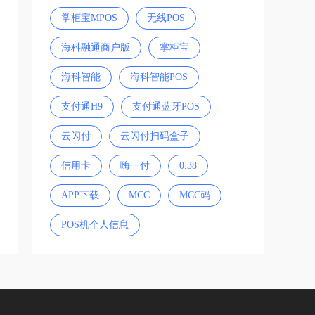
掌柜宝MPOS
无线POS
海科融通商户版
掌柜宝
海科智能
海科智能POS
支付通H9
支付通蓝牙POS
云闪付
云闪付扫码盒子
信用卡
嗨一付
0.38
APP下载
MCC
MCC码
POS机个人信息